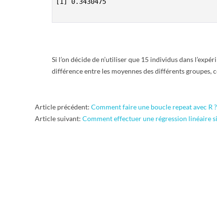
R
[1] 0.3430475

Si l’on décide de n’utiliser que 15 individus dans l’exp
différence entre les moyennes des différents groupes, ce
2015-
Article précédent:
Comment faire une boucle repeat avec R ?
07-
Article suivant:
Comment effectuer une régression linéaire s
30