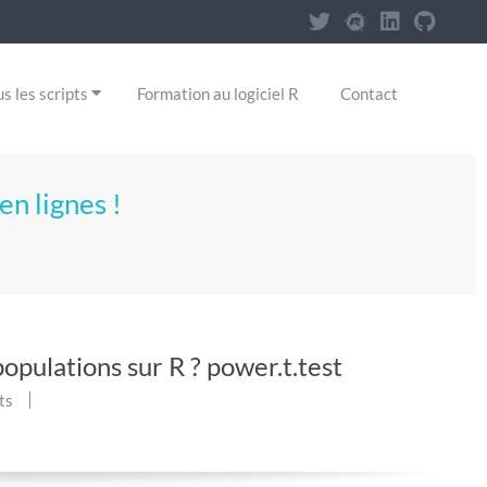
s les scripts
Formation au logiciel R
Contact
en lignes !
opulations sur R ? power.t.test
ts