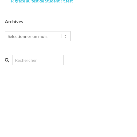
R grâce au test de Student ? t.test
Archives
Archives
Search