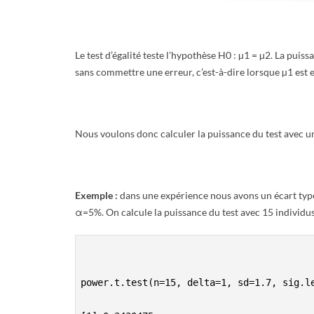
E
T
Le test d’égalité teste l’hypothèse H0 : µ1 = µ2. La puiss
sans commettre une erreur, c’est-à-dire lorsque µ1 est 
S
C
Nous voulons donc calculer la puissance du test avec u
R
I
Exemple :
dans une expérience nous avons un écart type
P
α=5%. On calcule la puissance du test avec 15 individu
T
S
power.t.test(n=15, delta=1, sd=1.7, sig.le