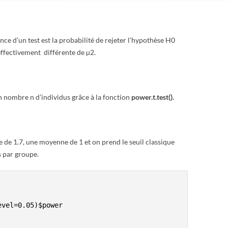
ance d’un test est la probabilité de rejeter l’hypothèse H0
effectivement différente de µ2.
n nombre n d’individus grâce à la fonction
power.t.test().
 de 1.7, une moyenne de 1 et on prend le seuil classique
s par groupe.
vel=0.05)$power
