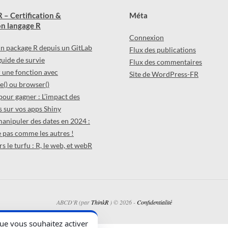
 – Certification &
Méta
n langage R
Connexion
 un package R depuis un GitLab
Flux des publications
 guide de survie
Flux des commentaires
une fonction avec
Site de WordPress-FR
() ou browser()
pour gagner : L’impact des
 sur vos apps Shiny
manipuler des dates en 2024 :
 pas comme les autres !
s le turfu : R, le web, et webR
ABCD'R (par
ThinkR
) © 2026 -
Confidentialité
que vous souhaitez activer