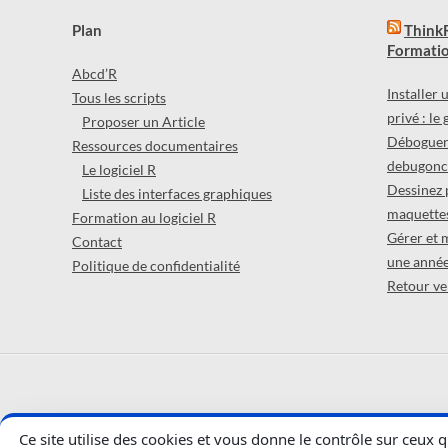
Plan
ThinkR
Formatio
Abcd’R
Installer
Tous les scripts
privé : le
Proposer un Article
Déboguer 
Ressources documentaires
debugonce
Le logiciel R
Dessinez 
Liste des interfaces graphiques
maquettes
Formation au logiciel R
Gérer et 
Contact
une année
Politique de confidentialité
Retour ver
Ce site utilise des cookies et vous donne le contrôle sur ceux 