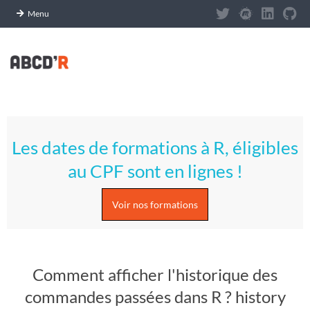
Panneau de gestion des cookies
Menu
Skip
to
content
A
Primary
S
Navigation
Les dates de formations à R, éligibles
Menu
T
au CPF sont en lignes !
U
Voir nos formations
C
E
Comment afficher l'historique des
S
commandes passées dans R ? history