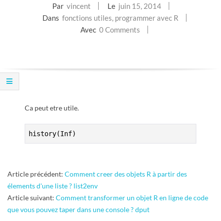
Par
vincent
Le
juin 15, 2014
E
Dans
fonctions utiles
,
programmer avec R
Avec
0 Comments
T
S
C
R
Ca peut etre utile.
I
history(Inf)
P
2014-
Article précédent:
Comment creer des objets R à partir des
T
06-
élements d'une liste ? list2env
15
Article suivant:
Comment transformer un objet R en ligne de code
S
que vous pouvez taper dans une console ? dput