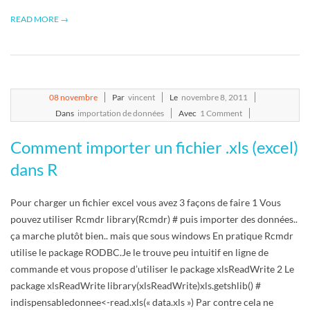
READ MORE →
2011-
08
novembre
Par
vincent
Le
novembre 8, 2011
11-
Dans
importation de données
Avec
1 Comment
08
Comment importer un fichier .xls (excel)
dans R
Pour charger un fichier excel vous avez 3 façons de faire 1 Vous
pouvez utiliser Rcmdr library(Rcmdr) # puis importer des données..
ça marche plutôt bien.. mais que sous windows En pratique Rcmdr
utilise le package RODBC.Je le trouve peu intuitif en ligne de
commande et vous propose d’utiliser le package xlsReadWrite 2 Le
package xlsReadWrite library(xlsReadWrite)xls.getshlib() #
indispensabledonnee<-read.xls(« data.xls ») Par contre cela ne