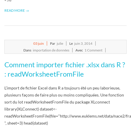
READ MORE →
2014-
03
juin
Par
julie
Le
juin 3, 2014
06-
Dans
importation de données
Avec
1 Comment
03
Comment importer fichier .xlsx dans R ?
: readWorksheetFromFile
L’import de fichier Excel dans R a toujours été un peu laborieuse,
plusieurs façons de faire plus ou moins compliquées. Une fonction
sort du lot readWorksheetFromFile du package XLconnect
library(XLConnect) dataset<-
readWorksheetFromFile(file="http://www.euklems.net/data/nace2/fra
", sheet=3) head(dataset)