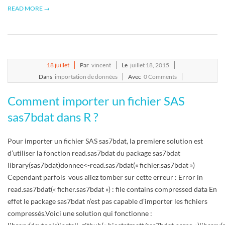
READ MORE →
2015-
18
juillet
Par
vincent
Le
juillet 18, 2015
07-
Dans
importation de données
Avec
0 Comments
18
Comment importer un fichier SAS
sas7bdat dans R ?
Pour importer un fichier SAS sas7bdat, la premiere solution est
d’utiliser la fonction read.sas7bdat du package sas7bdat
library(sas7bdat)donnee<-read.sas7bdat(« fichier.sas7bdat »)
Cependant parfois vous allez tomber sur cette erreur : Error in
read.sas7bdat(« ficher.sas7bdat ») : file contains compressed data En
effet le package sas7bdat n’est pas capable d’importer les fichiers
compressés.Voici une solution qui fonctionne :