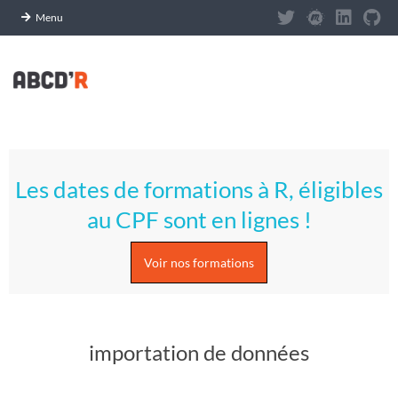
Panneau de gestion des cookies
Menu
Skip
to
content
A
Primary
S
Navigation
Les dates de formations à R, éligibles
Menu
T
au CPF sont en lignes !
U
Voir nos formations
C
E
importation de données
S