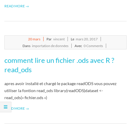
R
READ MORE →
2017-
20
mars
Par
vincent
Le
mars 20, 2017
03-
Dans
importation de données
Avec
0 Comments
20
comment lire un fichier .ods avec R ?
read_ods
apres avoir installé et chargé le package readODS vous pouvez
utiliser la fontion read_ods library(readODS)dataset <-
read_ods(« fichier.ods »)
READ MORE →