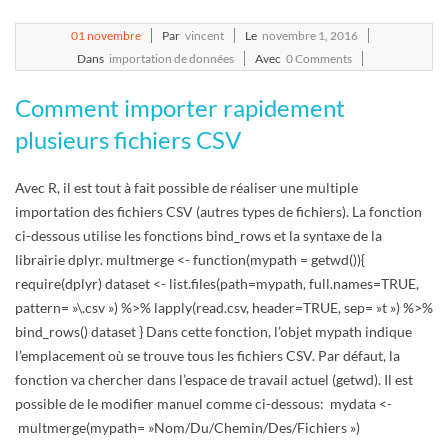
2016-
01
novembre
Par
vincent
Le
novembre 1, 2016
11-
Dans
importation de données
Avec
0 Comments
01
Comment importer rapidement
plusieurs fichiers CSV
Avec R, il est tout à fait possible de réaliser une multiple
importation des fichiers CSV (autres types de fichiers). La fonction
ci-dessous utilise les fonctions bind_rows et la syntaxe de la
librairie dplyr. multmerge <- function(mypath = getwd()){
require(dplyr) dataset <- list.files(path=mypath, full.names=TRUE,
pattern= »\.csv ») %>% lapply(read.csv, header=TRUE, sep= »t ») %>%
bind_rows() dataset } Dans cette fonction, l’objet mypath indique
l’emplacement où se trouve tous les fichiers CSV. Par défaut, la
fonction va chercher dans l’espace de travail actuel (getwd). Il est
possible de le modifier manuel comme ci-dessous: mydata <-
multmerge(mypath= »Nom/Du/Chemin/Des/Fichiers »)