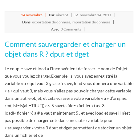
2011-
14
novembre
Par
vincent
Le
novembre 14, 2011
11-
Dans
exportation de données
,
importation de données
14
Avec
0 Comments
Comment sauvergarder et charger un
objet dans R ? dput et dget
Le couple save et load a l’inconvénient de forcer le nom de l’objet
que vous voulez charger.Exemple : si vous avez enregistré la
variable « a » qui vaut 3 grace à save, load vous donnera une variable
« a » qui vaut 3, mais vous n’allez pas pouvoir charger cette variable
dans un autre objet, et cela écrasera votre variable « a » d’origine.
rm(list=ls(all=TRUE)) a<-5 save(a,file= »fichier ») a<-3
load(« fichier ») a # a vaut maintenant 5 , et avec load et save il n’est
pas possible de charger ce 5 dans une autre variable pour
« sauvegarder » votre 3 dput et dget permettent de stocker un objet
dans un fichier et de