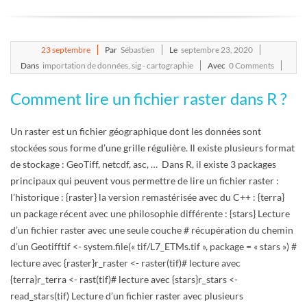
E
T
2020-
23
septembre
Par
Sébastien
Le
septembre 23, 2020
09-
Dans
importation de données
,
sig - cartographie
Avec
0 Comments
S
23
Comment lire un fichier raster dans R ?
C
Un raster est un fichier géographique dont les données sont
R
stockées sous forme d’une grille régulière. Il existe plusieurs format
de stockage : GeoTiff, netcdf, asc, … Dans R, il existe 3 packages
I
principaux qui peuvent vous permettre de lire un fichier raster :
l’historique : {raster} la version remastérisée avec du C++ : {terra}
P
un package récent avec une philosophie différente : {stars} Lecture
d’un fichier raster avec une seule couche # récupération du chemin
T
d’un Geotifftif <- system.file(« tif/L7_ETMs.tif », package = « stars ») #
lecture avec {raster}r_raster <- raster(tif)# lecture avec
S
{terra}r_terra <- rast(tif)# lecture avec {stars}r_stars <-
read_stars(tif) Lecture d’un fichier raster avec plusieurs