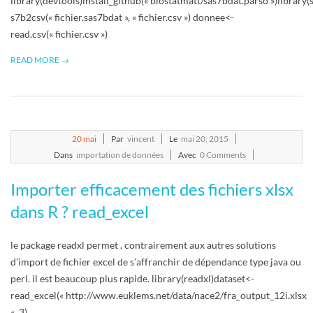
library(devtools)install_github(« biostatmatt/sas7bdat.parso »)library
s7b2csv(« fichier.sas7bdat », « fichier.csv ») donnee<-
read.csv(« fichier.csv »)
READ MORE →
2015-
20
mai
Par
vincent
Le
mai 20, 2015
05-
Dans
importation de données
Avec
0 Comments
20
Importer efficacement des fichiers xlsx
dans R ? read_excel
le package readxl permet , contrairement aux autres solutions
d’import de fichier excel de s’affranchir de dépendance type java ou
perl. il est beaucoup plus rapide. library(readxl)dataset<-
read_excel(« http://www.euklems.net/data/nace2/fra_output_12i.xlsx
« ,3)