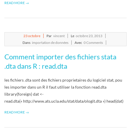
READ MORE →
2013-
23
octobre
Par
vincent
Le
octobre 23, 2013
10-
Dans
importation de données
Avec
0 Comments
23
Comment importer des fichiers stata
.dta dans R : read.dta
les fichiers .dta sont des fichiers proprietaires du logiciel stat, pou
les importer dans un R il faut utiliser la fonction read.dta
library(foreign) dat <-
read.dta(« http://www.ats.ucla.edu/stat/data/ologit.dta ») head(dat)
READ MORE →