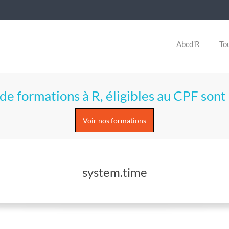
Abcd’R
Tou
de formations à R, éligibles au CPF sont 
Voir nos formations
system.time