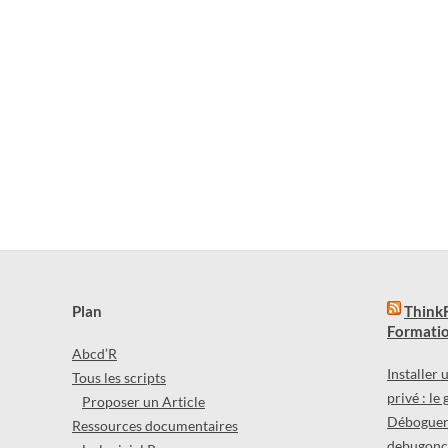
Plan
ThinkR
Formatio
Abcd’R
Installer
Tous les scripts
privé : le
Proposer un Article
Déboguer 
Ressources documentaires
debugonce