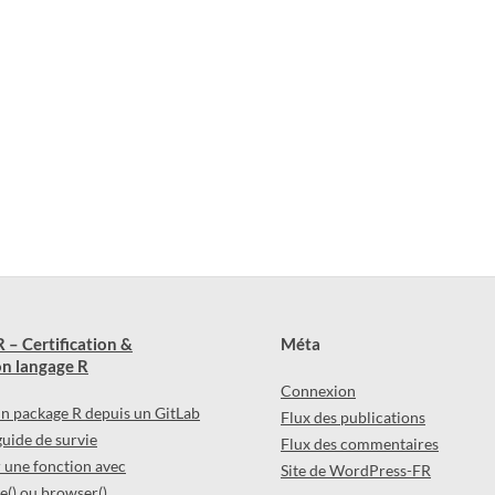
 – Certification &
Méta
n langage R
Connexion
 un package R depuis un GitLab
Flux des publications
 guide de survie
Flux des commentaires
une fonction avec
Site de WordPress-FR
() ou browser()