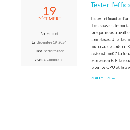
Tester l’effi
2024-
E
19
12-
19
T
DÉCEMBRE
Tester l’efficacité d’
il est souvent importa
S
lorsque nous travaill
Par
vincent
complexes. Une des ma
Le
décembre 19, 2024
C
morceau de code en R e
Dans
performance
system.time() ? La fo
R
Avec
0 Comments
expression R. Elle ret
le temps CPU utilisé p
I
READ MORE →
P
T
S