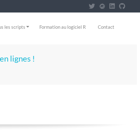
s les scripts
Formation au logiciel R
Contact
en lignes !