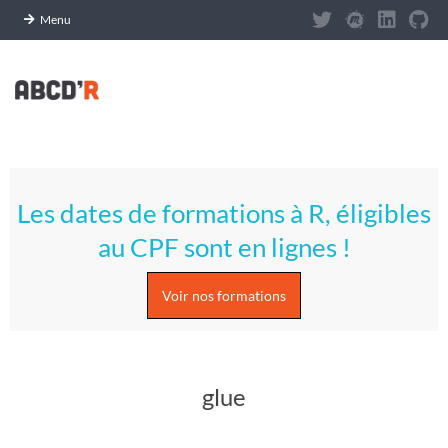
Panneau de gestion des cookies
Menu
Skip
to
content
A
Primary
S
Navigation
Les dates de formations à R, éligibles
Menu
T
au CPF sont en lignes !
U
Voir nos formations
C
E
glue
S