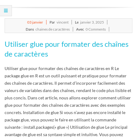
E
T
2025-
03
janvier
Par
vincent
Le
janvier 3, 2025
01-
Dans
chaines de caractères
Avec
0 Comments
S
03
Utiliser glue pour formater des chaînes
C
de caractères
R
Utiliser glue pour formater des chaînes de caractères en R Le
package glue en R est un outil puissant et pratique pour formater
I
des chaînes de caractères. Il permet d’incorporer facilement des
valeurs de variables dans des chaînes, rendant le code plus lisible et
P
plus concis. Dans cet article, nous allons explorer comment utiliser
glue pour formater des chaînes de caractères avec des exemples
T
concrets. Installation de glue Si vous n’avez pas encore installé le
package glue, vous pouvez le faire en utilisant la commande
S
suivante : install.packages(« glue ») Utilisation de glue Le principal
avantage de glue est sa syntaxe simple et intuitive. Vous pouvez