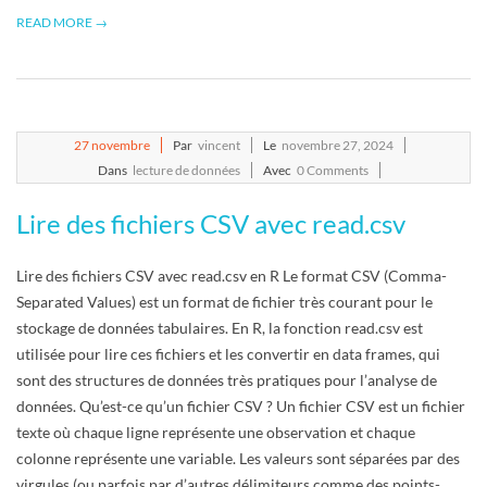
R
READ MORE →
2024-
27
novembre
Par
vincent
Le
novembre 27, 2024
11-
Dans
lecture de données
Avec
0 Comments
27
Lire des fichiers CSV avec read.csv
Lire des fichiers CSV avec read.csv en R Le format CSV (Comma-
Separated Values) est un format de fichier très courant pour le
stockage de données tabulaires. En R, la fonction read.csv est
utilisée pour lire ces fichiers et les convertir en data frames, qui
sont des structures de données très pratiques pour l’analyse de
données. Qu’est-ce qu’un fichier CSV ? Un fichier CSV est un fichier
texte où chaque ligne représente une observation et chaque
colonne représente une variable. Les valeurs sont séparées par des
virgules (ou parfois par d’autres délimiteurs comme des points-