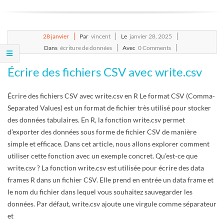
E
T
2025-
28
janvier
Par
vincent
Le
janvier 28, 2025
01-
Dans
écriture de données
Avec
0 Comments
S
28
Écrire des fichiers CSV avec write.csv
C
Écrire des fichiers CSV avec write.csv en R Le format CSV (Comma-
R
Separated Values) est un format de fichier très utilisé pour stocker
des données tabulaires. En R, la fonction write.csv permet
I
d’exporter des données sous forme de fichier CSV de manière
simple et efficace. Dans cet article, nous allons explorer comment
P
utiliser cette fonction avec un exemple concret. Qu’est-ce que
write.csv ? La fonction write.csv est utilisée pour écrire des data
T
frames R dans un fichier CSV. Elle prend en entrée un data frame et
le nom du fichier dans lequel vous souhaitez sauvegarder les
S
données. Par défaut, write.csv ajoute une virgule comme séparateur
et