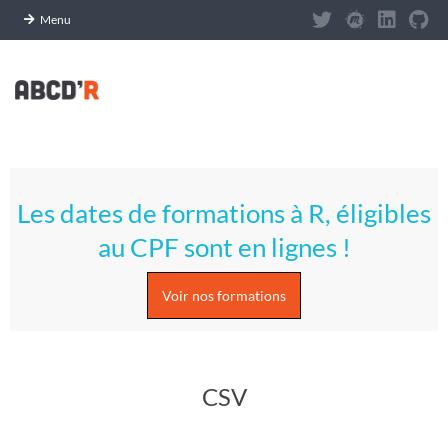
Panneau de gestion des cookies
Menu
Skip
to
content
A
Primary
S
Navigation
Les dates de formations à R, éligibles
Menu
T
au CPF sont en lignes !
U
Voir nos formations
C
E
CSV
S