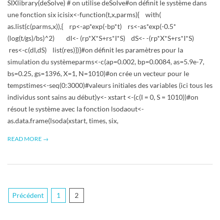
SIXlibrary(deSolve) # on utilise deSolve#on définit le système dans
une fonction six icisix<-function(t,x,parms){ with(
as.list(c(parms,x)),{ rp<-ap*exp(-bp*t) rs<-as*exp(-0.5*
(log(t/gs)/bs)^2) dI<- (rp*X*S+rs*I*S) dS<- -(rp*X*S+rs*I*S)
res<-c(dI,dS) list(res)})}#on définit les paramètres pour la
simulation du systèmeparms<-c(ap=0.002, bp=0.0084, as=5.9e-7,
bs=0.25, gs=1396, X=1, N=1010)#on crée un vecteur pour le
tempstimes<-seq(0:3000)#valeurs initiales des variables (ici tous les
individus sont sains au début)y<- xstart <-(c(I = 0, S = 1010))#on
résout le système avec la fonction lsodaout<-
as.data.frame(lsoda(xstart, times, six,
READ MORE →
Pagination
Précédent
1
2
des