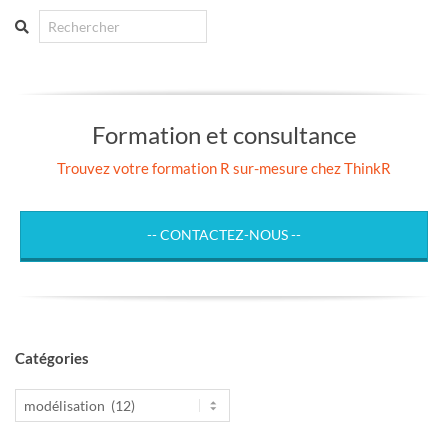
publications
Search
Formation et consultance
Trouvez votre formation R sur-mesure chez ThinkR
-- CONTACTEZ-NOUS --
Catégories
Catégories