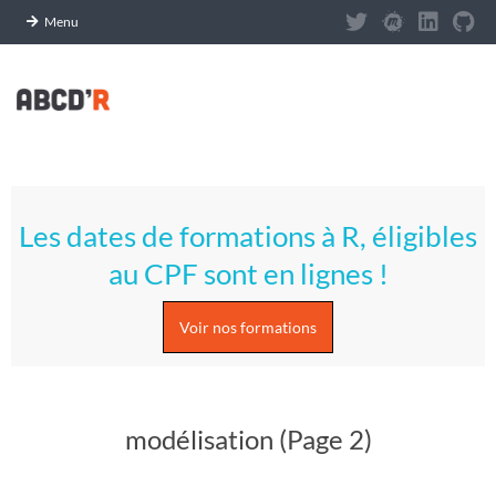
Panneau de gestion des cookies
Menu
Skip
to
content
A
Primary
S
Navigation
Les dates de formations à R, éligibles
Menu
T
au CPF sont en lignes !
U
Voir nos formations
C
E
modélisation
(Page 2)
S