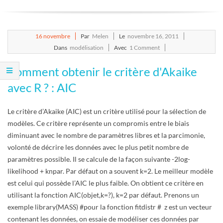
E
T
2011-
16
novembre
Par
Melen
Le
novembre 16, 2011
11-
Dans
modélisation
Avec
1 Comment
S
16
Comment obtenir le critère d'Akaike
C
avec R ? : AIC
R
Le critère d’Akaike (AIC) est un critère utilisé pour la sélection de
modèles. Ce critère représente un compromis entre le biais
I
diminuant avec le nombre de paramètres libres et la parcimonie,
volonté de décrire les données avec le plus petit nombre de
P
paramètres possible. Il se calcule de la façon suivante -2log-
likelihood + knpar. Par défaut on a souvent k=2. Le meilleur modèle
T
est celui qui possède l’AIC le plus faible. On obtient ce critère en
utilisant la fonction AIC(objet,k=?), k=2 par défaut. Prenons un
S
exemple library(MASS) #pour la fonction fitdistr # z est un vecteur
contenant les données, on essaie de modéliser ces données par