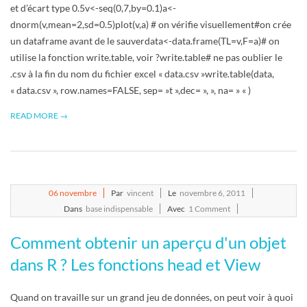
R
et d’écart type 0.5v<-seq(0,7,by=0.1)a<-
dnorm(v,mean=2,sd=0.5)plot(v,a) # on vérifie visuellement#on crée
un dataframe avant de le sauverdata<-data.frame(TL=v,F=a)# on
utilise la fonction write.table, voir ?write.table# ne pas oublier le
.csv à la fin du nom du fichier excel « data.csv »write.table(data,
« data.csv », row.names=FALSE, sep= »t »,dec= », », na= » « )
READ MORE →
2011-
06
novembre
Par
vincent
Le
novembre 6, 2011
11-
Dans
base indispensable
Avec
1 Comment
06
Comment obtenir un aperçu d'un objet
dans R ? Les fonctions head et View
Quand on travaille sur un grand jeu de données, on peut voir à quoi