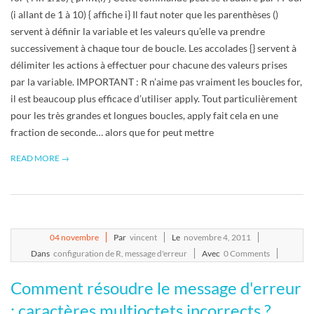
(i allant de 1 à 10) { affiche i} Il faut noter que les parenthèses ()
servent à définir la variable et les valeurs qu’elle va prendre
successivement à chaque tour de boucle. Les accolades {} servent à
délimiter les actions à effectuer pour chacune des valeurs prises
par la variable. IMPORTANT : R n’aime pas vraiment les boucles for,
il est beaucoup plus efficace d’utiliser apply. Tout particulièrement
pour les très grandes et longues boucles, apply fait cela en une
fraction de seconde… alors que for peut mettre
READ MORE →
2011-
04
novembre
Par
vincent
Le
novembre 4, 2011
11-
Dans
configuration de R
,
message d'erreur
Avec
0 Comments
04
Comment résoudre le message d'erreur
: caractères multioctets incorrects ?