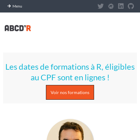
Panneau de gestion des cookies
Menu
Skip
to
content
A
Primary
S
Navigation
Les dates de formations à R, éligibles
Menu
T
au CPF sont en lignes !
U
Voir nos formations
C
E
S