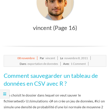
E
T
vincent
(Page 16)
S
C
R
2011-
08
novembre
Par
vincent
Le
novembre 8, 2011
I
11-
Dans
exportation de données
Avec
1 Comment
08
Comment sauvegarder un tableau de
P
données en CSV avec R ?
T
# on choisit le dossier dans lequel on veut sauver le
S
fichiersetwd(« U:/simulations »)# on crée un jeu de données, #ici on
simule une densité de probabilité d’une loi normale de moyenne 2