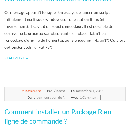
Ce message apparaît lorsque l’on essaye de lancer un script
initialement écrit sous windows sur une station linux (et
inversement). Il s’agit d’un souci d’encodage. il est possible de
corriger cela grâce au script suivant (remplacer latin1 par
l’encodage d’origine du fichier) options(encoding= »latin1″) Ou alors
options(encoding= »utf-8″)
READ MORE →
2011-
04
novembre
Par
vincent
Le
novembre 4, 2011
11-
Dans
configuration de R
Avec
1 Comment
04
Comment installer un Package R en
ligne de commande ?