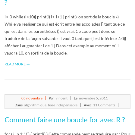
?
i<-0 while (i<10){ print(i) i<-i+1 } print(« on sort de la boucle »)
While va réaliser ce qui est écrit entre les accolades {} tant que ce
qui est dans les parenthèses () est vrai. Ce code peut donc se
traduire de la façon suivante : i vaut 0 tant que (i est inférieur à 0){
afficher i augmenter i de 1 } Dans cet exemple au moment où i
vaudra 10, on sortira de la boucle.
READ MORE →
2011-
05
novembre
Par
vincent
Le
novembre 5, 2011
11-
Dans
algorithmique
,
base indispensable
Avec
11 Comments
05
Comment faire une boucle for avec R ?
for ( i in 1:10) { print(i) } Cette commande peut se traduire par : Pour