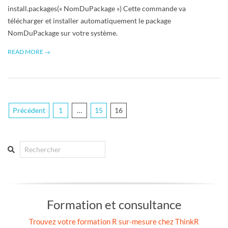
install.packages(« NomDuPackage ») Cette commande va
télécharger et installer automatiquement le package
NomDuPackage sur votre système.
READ MORE →
Pagination
Précédent
1
…
15
16
des
publications
Search
Formation et consultance
Trouvez votre formation R sur-mesure chez ThinkR