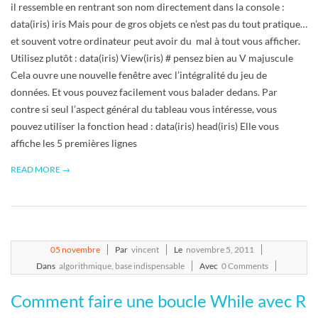
il ressemble en rentrant son nom directement dans la console :
data(iris) iris Mais pour de gros objets ce n’est pas du tout pratique…
et souvent votre ordinateur peut avoir du mal à tout vous afficher.
Utilisez plutôt : data(iris) View(iris) # pensez bien au V majuscule
Cela ouvre une nouvelle fenêtre avec l’intégralité du jeu de
données. Et vous pouvez facilement vous balader dedans. Par
contre si seul l’aspect général du tableau vous intéresse, vous
pouvez utiliser la fonction head : data(iris) head(iris) Elle vous
affiche les 5 premières lignes
READ MORE →
2011-
05
novembre
Par
vincent
Le
novembre 5, 2011
11-
Dans
algorithmique
,
base indispensable
Avec
0 Comments
05
Comment faire une boucle While avec R